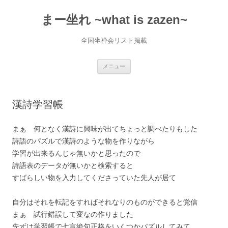
コ
ン
まー坐れ ~what is zazen~
テ
ン
ツ
へ
全国坐禅会リスト掲載
ス
キ
ッ
プ
メニュー
漢詩学習帳
まぁ 何となく漢詩に興味が出てちょっと調べたりもした
詩語のパズルで漢詩のような物を作りながら
学習が出来るんじゃ無いかと思ったので
詩語表のデータが無いかと検索すると
すばらしい物を入力してくださっていた先人が居て
自分はそれを転記をすればそれなりのものができると覚信
まぁ 試行錯誤して変なの作りました
先ずは学習帳で七言絶句正格をいくつかパズルしてみて