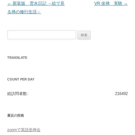
投
←
新装版 雲水日記 －絵で見
VR 坐禅 実験
→
稿
る禅の修行生活－
ナ
ビ
検
ゲ
索:
ー
シ
TRANSLATE
ョ
ン
COUNT PER DAY
総訪問者数:
216492
最近の投稿
zoomで英語坐禅会