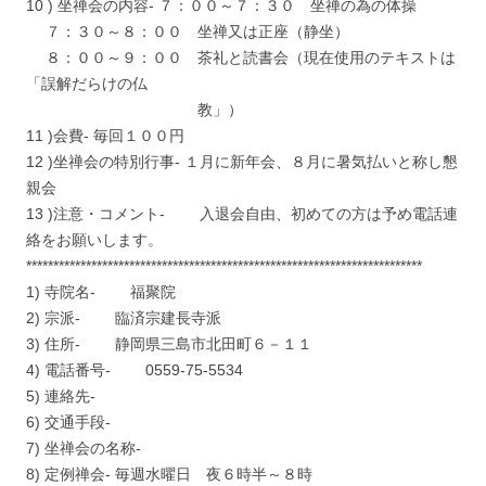
10 ) 坐禅会の内容- ７：００～７：３０ 坐禅の為の体操
７：３０～８：００ 坐禅又は正座（静坐）
８：００～９：００ 茶礼と読書会（現在使用のテキストは
「誤解だらけの仏
教」）
11 )会費- 毎回１００円
12 )坐禅会の特別行事- １月に新年会、８月に暑気払いと称し懇
親会
13 )注意・コメント- 入退会自由、初めての方は予め電話連
絡をお願いします。
*************************************************************************
1) 寺院名- 福聚院
2) 宗派- 臨済宗建長寺派
3) 住所- 静岡県三島市北田町６－１１
4) 電話番号- 0559-75-5534
5) 連絡先-
6) 交通手段-
7) 坐禅会の名称-
8) 定例禅会- 毎週水曜日 夜６時半～８時