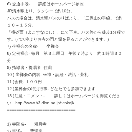
6) 交通手段- 詳細はホームページ参照
JR清水駅より、タクシーで約10分。
バスの場合は、清水駅バスのりばより、「三保山の手線」で約
１０～１５分。
「横砂西（よこすなにし）」にて下車。バス停から徒歩1分程で
す。(バス停よりお寺の門と塀を見ることができます。)
7) 坐禅会の名称- 坐禅会
8) 定例禅会- 毎月 第３土曜日 午後７時より 約１時間３０
分
9) 指導者・提唱者- 住職
10 ) 坐禅会の内容- 坐禅・読経・法話・茶礼
11 )会費- １００円
12 )坐禅会の特別行事- どなたでも参加できます
13 )注意・コメント- 詳しくはホームページを御覧くださ
い http://www.h3.dion.ne.jp/~tokoji/
=============================
1) 寺院名- 耕月寺
2) 宗派- 曹洞宗