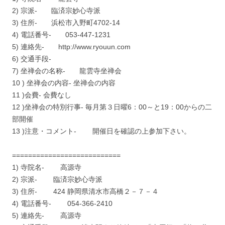
2) 宗派- 臨済宗妙心寺派
3) 住所- 浜松市入野町4702-14
4) 電話番号- 053-447-1231
5) 連絡先- http://www.ryouun.com
6) 交通手段-
7) 坐禅会の名称- 龍雲寺坐禅会
10 ) 坐禅会の内容- 坐禅会の内容
11 )会費- 会費なし
12 )坐禅会の特別行事- 毎月第３日曜6：00～と19：00からの二
部開催
13 )注意・コメント- 開催日を確認の上参加下さい。
===========================
1) 寺院名- 高源寺
2) 宗派- 臨済宗妙心寺派
3) 住所- 424 静岡県清水市高橋２－７－４
4) 電話番号- 054-366-2410
5) 連絡先- 高源寺