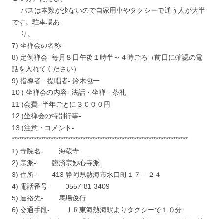
バスは本数が少ないので自家用車やタクシーで通う人が大半
です。駐車場あ
り。
7) 坐禅会の名称-
8) 定例禅会- 毎月８日午後１時半～４時ごろ（前日に確認の電
話を入れてください）
9) 指導者・提唱者- 鈴木包一
10 ) 坐禅会の内容- 法話・坐禅・茶礼
11 )会費- 半年ごとに３０００円
12 )坐禅会の特別行事-
13 )注意・コメント-
************************************************************************
1) 寺院名- 海蔵寺
2) 宗派- 臨済宗妙心寺派
3) 住所- 413 静岡県熱海市水口町１７－２４
4) 電話番号- 0557-81-3409
5) 連絡先- 馬場俊行
6) 交通手段- ＪＲ東海熱海駅よりタクシーで１０分