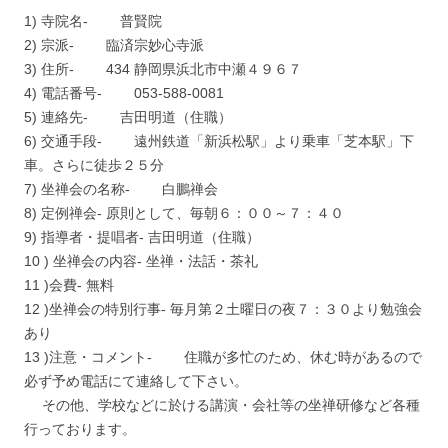
1) 寺院名- 普賢院
2) 宗派- 臨済宗妙心寺派
3) 住所- 434 静岡県浜北市中瀬４９６７
4) 電話番号- 053-588-0081
5) 連絡先- 吉田明道（住職）
6) 交通手段- 遠州鉄道「新浜松駅」より乗車「芝本駅」下
車。さらに徒歩２５分
7) 坐禅会の名称- 白鵬禅会
8) 定例禅会- 原則として、毎朝６：００～７：４０
9) 指導者・提唱者- 吉田明道（住職）
10 ) 坐禅会の内容- 坐禅・法話・茶礼
11 )会費- 無料
12 )坐禅会の特別行事- 毎月第２土曜日の夜７：３０より勉強会
あり
13 )注意・コメント- 住職が多忙のため、休む時があるので
必ず予め電話にて連絡して下さい。
その他、学校などに於ける講演・会社等の坐禅研修など各種
行っております。