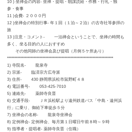
10 ) 坐禅会の内容- 坐禅・提唱・朝課読経・作務・行礼・独
参・食事
11 )会費- ２０００円
12 )坐禅会の特別行事- 年１回（１泊～２泊）の古寺社等参拝の
旅
13 )注意・コメント- 一泊禅会ということで、坐禅の時間も
多く、坐る目的の人におすすめ
その他同師の坐禅会及び提唱（月例５ケ所あり）
************************************************************************
1) 寺院名- 龍泉寺
2) 宗派- 臨済宗方広寺派
3) 住所- 430 静岡県浜松市鼠野町４８
4) 電話番号- 053-425-7010
5) 連絡先- 薬師寺良晋
6) 交通手段- ＪＲ浜松駅より遠州鉄道バス「中島・遠州浜
行」に乗り、御給下車徒歩５分
7) 坐禅会の名称- 龍泉寺坐禅会
8) 定例禅会- 定例禅会、毎月第１日曜日午前８時～９時
9) 指導者・提唱者- 薬師寺良晋（住職）