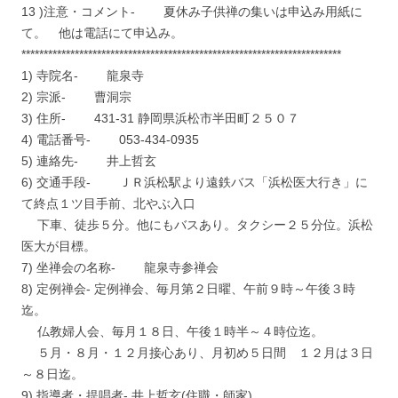
13 )注意・コメント- 夏休み子供禅の集いは申込み用紙に
て。 他は電話にて申込み。
************************************************************************
1) 寺院名- 龍泉寺
2) 宗派- 曹洞宗
3) 住所- 431-31 静岡県浜松市半田町２５０７
4) 電話番号- 053-434-0935
5) 連絡先- 井上哲玄
6) 交通手段- ＪＲ浜松駅より遠鉄バス「浜松医大行き」に
て終点１ツ目手前、北やぶ入口
下車、徒歩５分。他にもバスあり。タクシー２５分位。浜松
医大が目標。
7) 坐禅会の名称- 龍泉寺参禅会
8) 定例禅会- 定例禅会、毎月第２日曜、午前９時～午後３時
迄。
仏教婦人会、毎月１８日、午後１時半～４時位迄。
５月・８月・１２月接心あり、月初め５日間 １２月は３日
～８日迄。
9) 指導者・提唱者- 井上哲玄(住職・師家)