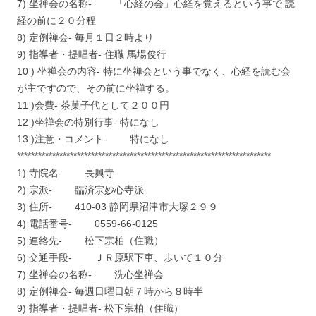
7) 坐禅会の名称- 「心経の会」心経を覚えるという事で 読
経の前に２０分程
8) 定例禅会- 毎月１日２時より
9) 指導者・提唱者- 住職 馬場俊行
10 ) 坐禅会の内容- 特に坐禅会という事でなく、心経を読む会
が主ですので、その前に坐禅する。
11 )会費- 茶菓子代として２００円
12 )坐禅会の特別行事- 特になし
13 )注意・コメント- 特になし
************************************************************************
1) 寺院名- 長興寺
2) 宗派- 臨済宗妙心寺派
3) 住所- 410-03 静岡県沼津市大塚２９９
4) 電話番号- 0559-66-0125
5) 連絡先- 松下宗柏（住職）
6) 交通手段- ＪＲ原駅下車、歩いて１０分
7) 坐禅会の名称- 洗心坐禅会
8) 定例禅会- 毎週日曜日朝７時から８時半
9) 指導者・提唱者- 松下宗柏（住職）