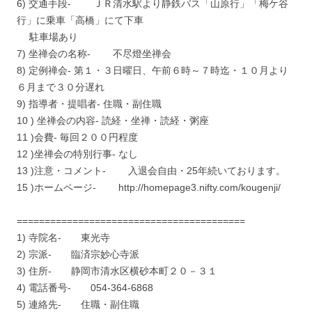
6) 交通手段- ＪＲ清水駅より静鉄バス「山原行」「梅ケ谷
行」に乗車「高橋」にて下車
駐車場あり
7) 坐禅会の名称- 不尽燈坐禅会
8) 定例禅会- 第１・３日曜日、午前６時～７時迄・１０月より
６月まで３０分遅れ
9) 指導者・提唱者- 住職・副住職
10 ) 坐禅会の内容- 読経・坐禅・読経・粥座
11 )会費- 毎回２００円程度
12 )坐禅会の特別行事- なし
13 )注意・コメント- 入退会自由・25年続いております。
15 )ホームページ- http://homepage3.nifty.com/kougenji/
=========================================
1) 寺院名- 東光寺
2) 宗派- 臨済宗妙心寺派
3) 住所- 静岡市清水区横砂本町２０－３１
4) 電話番号- 054-364-6868
5) 連絡先- 住職・副住職