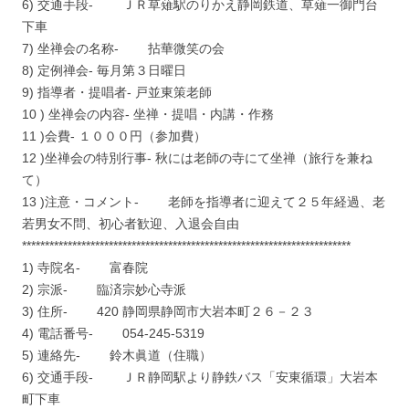
6) 交通手段- ＪＲ草薙駅のりかえ静岡鉄道、草薙一御門台
下車
7) 坐禅会の名称- 拈華微笑の会
8) 定例禅会- 毎月第３日曜日
9) 指導者・提唱者- 戸並東策老師
10 ) 坐禅会の内容- 坐禅・提唱・内講・作務
11 )会費- １０００円（参加費）
12 )坐禅会の特別行事- 秋には老師の寺にて坐禅（旅行を兼ね
て）
13 )注意・コメント- 老師を指導者に迎えて２５年経過、老
若男女不問、初心者歓迎、入退会自由
************************************************************************
1) 寺院名- 富春院
2) 宗派- 臨済宗妙心寺派
3) 住所- 420 静岡県静岡市大岩本町２６－２３
4) 電話番号- 054-245-5319
5) 連絡先- 鈴木眞道（住職）
6) 交通手段- ＪＲ静岡駅より静鉄バス「安東循環」大岩本
町下車