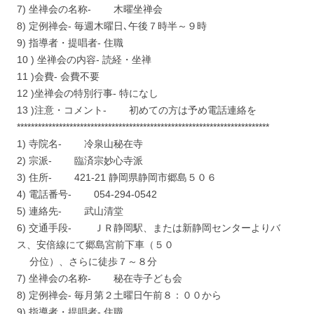
7) 坐禅会の名称- 木曜坐禅会
8) 定例禅会- 毎週木曜日､午後７時半～９時
9) 指導者・提唱者- 住職
10 ) 坐禅会の内容- 読経・坐禅
11 )会費- 会費不要
12 )坐禅会の特別行事- 特になし
13 )注意・コメント- 初めての方は予め電話連絡を
************************************************************************
1) 寺院名- 冷泉山秘在寺
2) 宗派- 臨済宗妙心寺派
3) 住所- 421-21 静岡県静岡市郷島５０６
4) 電話番号- 054-294-0542
5) 連絡先- 武山清堂
6) 交通手段- ＪＲ静岡駅、または新静岡センターよりバ
ス、安倍線にて郷島宮前下車（５０
分位）、さらに徒歩７～８分
7) 坐禅会の名称- 秘在寺子ども会
8) 定例禅会- 毎月第２土曜日午前８：００から
9) 指導者・提唱者- 住職