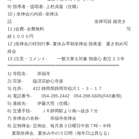
9) 指導者・提唱者- 上村貞嘉（住職）
10 ) 坐禅会の内容- 坐禅法
話 坐禅写経 鐘突き
11 )会費- 会費無料 写
経１０００円
12 )坐禅会の特別行事- 夏休み早朝坐禅会 除夜釜 書き初め写
経会
13 )注意・コメント- 一般大衆を対象 独接心 創立２３年
************************************************************************
1) 寺院名- 崇福寺
2) 宗派- 臨済宗妙心寺派
3) 住所- 422 静岡県静岡市稲川１－３－１７
4) 電話番号- 054-285-2442 054-288-5605(FAX兼用)
5) 連絡先- 伊藤大照（住職）
6) 交通手段- ＪＲ静岡駅より南へ徒歩７分
7) 坐禅会の名称- 崇福寺坐禅会
8) 定例禅会- 定例会、毎月第３日曜日午前７時～８時
夏期坐禅会、夏休み中の５日間（毎年日は異なる）