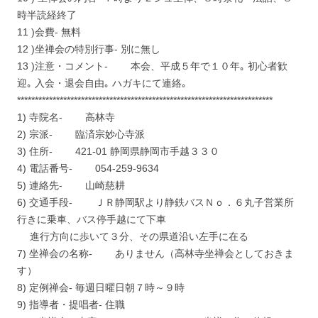
時半読経終了
11 )会費- 無料
12 )坐禅会の特別行事- 別に無し
13 )注意・コメント- 本会、平成５年で１０年｡ 初心者歓
迎｡ 入会・退会自由｡ ハガキにて連絡｡
************************************************************************
1) 寺院名- 高林寺
2) 宗派- 臨済宗妙心寺派
3) 住所- 421-01 静岡県静岡市手越３３０
4) 電話番号- 054-259-9634
5) 連絡先- 山崎慈耕
6) 交通手段- ＪＲ静岡駅より静鉄バスＮｏ．６丸子営業所
行きに乗車、バス停手越にて下車
進行方向に歩いて３分、その県道沿い左手に在る
7) 坐禅会の名称- ありません（高林寺坐禅会としておきま
す）
8) 定例禅会- 毎週日曜日朝７時～９時
9) 指導者・提唱者- 住職