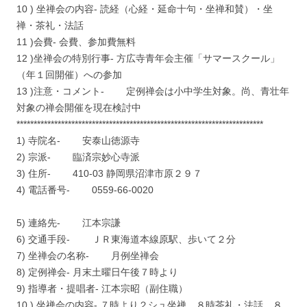
10 ) 坐禅会の内容- 読経（心経・延命十句・坐禅和賛）・坐
禅・茶礼・法話
11 )会費- 会費、参加費無料
12 )坐禅会の特別行事- 方広寺青年会主催「サマースクール」
（年１回開催）への参加
13 )注意・コメント- 定例禅会は小中学生対象。尚、青壮年
対象の禅会開催を現在検討中
************************************************************************
1) 寺院名- 安泰山徳源寺
2) 宗派- 臨済宗妙心寺派
3) 住所- 410-03 静岡県沼津市原２９７
4) 電話番号- 0559-66-0020
5) 連絡先- 江本宗謙
6) 交通手段- ＪＲ東海道本線原駅、歩いて２分
7) 坐禅会の名称- 月例坐禅会
8) 定例禅会- 月末土曜日午後７時より
9) 指導者・提唱者- 江本宗昭（副住職）
10 ) 坐禅会の内容- ７時より２シュ坐禅、８時茶礼・法話、８