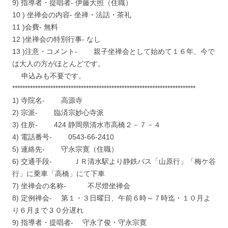
9) 指導者・提唱者- 伊藤大照（住職）
10 ) 坐禅会の内容- 坐禅・法話・茶礼
11 )会費- 無料
12 )坐禅会の特別行事- なし
13 )注意・コメント- 親子坐禅会として始めて１６年、今で
は大人の方がほとんどです。
申込みも不要です。
************************************************************************
1) 寺院名- 高源寺
2) 宗派- 臨済宗妙心寺派
3) 住所- 424 静岡県清水市高橋２－７－４
4) 電話番号- 0543-66-2410
5) 連絡先- 守永宗寛（住職）
6) 交通手段- ＪＲ清水駅より静鉄バス「山原行」「梅ケ谷
行」に乗車「高橋」にて下車
7) 坐禅会の名称- 不尽燈坐禅会
8) 定例禅会- 第１・３日曜日、午前６時～７時迄・１０月よ
り６月まで３０分遅れ
9) 指導者・提唱者- 守永了俊・守永宗寛