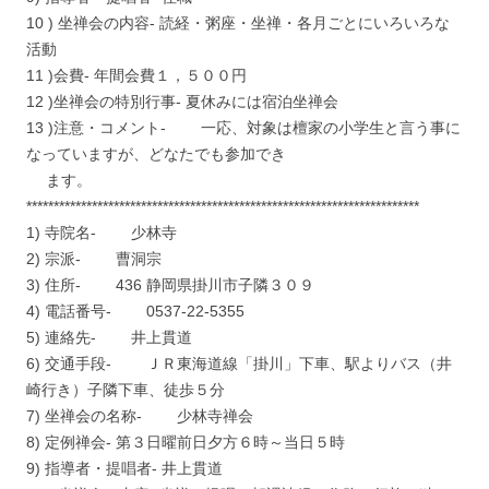
10 ) 坐禅会の内容- 読経・粥座・坐禅・各月ごとにいろいろな
活動
11 )会費- 年間会費１，５００円
12 )坐禅会の特別行事- 夏休みには宿泊坐禅会
13 )注意・コメント- 一応、対象は檀家の小学生と言う事に
なっていますが、どなたでも参加でき
ます。
************************************************************************
1) 寺院名- 少林寺
2) 宗派- 曹洞宗
3) 住所- 436 静岡県掛川市子隣３０９
4) 電話番号- 0537-22-5355
5) 連絡先- 井上貫道
6) 交通手段- ＪＲ東海道線「掛川」下車、駅よりバス（井
崎行き）子隣下車、徒歩５分
7) 坐禅会の名称- 少林寺禅会
8) 定例禅会- 第３日曜前日夕方６時～当日５時
9) 指導者・提唱者- 井上貫道