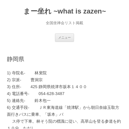
コ
ン
まー坐れ ~what is zazen~
テ
ン
ツ
へ
全国坐禅会リスト掲載
ス
キ
ッ
プ
メニュー
静岡県
1) 寺院名- 林叟院
2) 宗派- 曹洞宗
3) 住所- 425 静岡県焼津市坂本１４００
4) 電話番号- 054-628-3487
5) 連絡先- 鈴木包一
6) 交通手段- ＪＲ東海道線「焼津駅」から朝日奈線玉取方
面行きバスに乗車、「坂本」バ
ス停で下車。林そう院の標識に従い、高草山を登る参道を約
１０分。ただし、