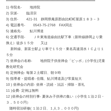
************************************************************************
1) 寺院名- 地持院
2) 宗派- 臨済宗
3) 住所- 421-31 静岡県庵原郡由比町町屋原１８３－３
4) 電話番号- 0543-75-2768 FAX同左
5) 連絡先- 鮎川博道
6) 交通手段- ＪＲ東海道線由比駅下車（新幹線静岡より乗
換え）徒歩１５分 又は
新幹線、新富士駅より車で１５分・東名高速清水ＩＣより１
５分
7) 坐禅会の名称- 地持院子供坐禅会「ピッポ」(小学生)児童
教化研究会
8) 定例禅会- 毎第２土曜日、朝９時
9) 指導者・提唱者- 住職、鮎川博道及び常葉短大
10 ) 坐禅会の内容- 坐禅・読経・法話・掃除・茶礼
11 )会費- 定例は無料
12 )坐禅会の特別行事- 夏休み子供禅の集い（小学生１泊２日・
３，５００円）
随時宿泊研修( １泊２日、１人３，０００円)