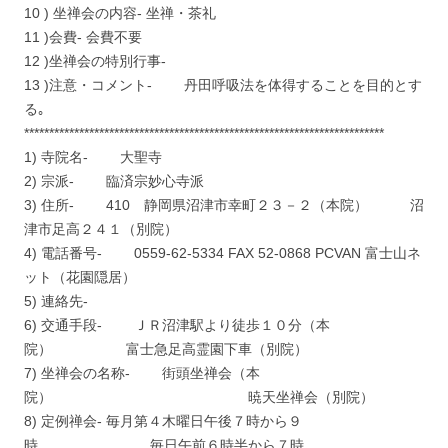
10 ) 坐禅会の内容- 坐禅・茶礼
11 )会費- 会費不要
12 )坐禅会の特別行事-
13 )注意・コメント- 丹田呼吸法を体得することを目的とす
る｡
************************************************************************
1) 寺院名- 大聖寺
2) 宗派- 臨済宗妙心寺派
3) 住所- 410 静岡県沼津市幸町２３－２（本院） 沼
津市足高２４１（別院）
4) 電話番号- 0559-62-5334 FAX 52-0868 PCVAN 富士山ネ
ット（花園隠居）
5) 連絡先-
6) 交通手段- ＪＲ沼津駅より徒歩１０分（本
院） 富士急足高霊園下車（別院）
7) 坐禅会の名称- 街頭坐禅会（本
院） 暁天坐禅会（別院）
8) 定例禅会- 毎月第４木曜日午後７時から９
時 毎日午前６時半から７時