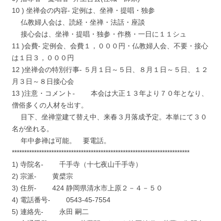
10 ) 坐禅会の内容- 定例は、坐禅・提唱・独参
仏教婦人会は、読経・坐禅・法話・座談
接心会は、坐禅・提唱・独参・作務・一日に１１シュ
11 )会費- 定例会、会費１，０００円・仏教婦人会、不要・接心
は１日３，０００円
12 )坐禅会の特別行事- ５月１日～５日、８月１日～５日、１２
月３日～８日接心会
13 )注意・コメント- 本会は大正１３年より７０年となり、
僧俗多くの人材を出す。
目下、坐禅堂建て替え中、来春３月落成予定。本単にて３０
名が坐れる。
年中参禅は可能。 要電話。
************************************************************************
1) 寺院名- 千手寺（十七夜山千手寺）
2) 宗派- 黄檗宗
3) 住所- 424 静岡県清水市上原２－４－５０
4) 電話番号- 0543-45-7554
5) 連絡先- 永田 嗣二