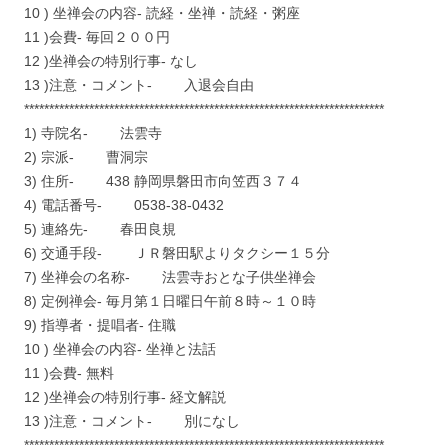
10 ) 坐禅会の内容- 読経・坐禅・読経・粥座
11 )会費- 毎回２００円
12 )坐禅会の特別行事- なし
13 )注意・コメント- 入退会自由
************************************************************************
1) 寺院名- 法雲寺
2) 宗派- 曹洞宗
3) 住所- 438 静岡県磐田市向笠西３７４
4) 電話番号- 0538-38-0432
5) 連絡先- 春田良規
6) 交通手段- ＪＲ磐田駅よりタクシー１５分
7) 坐禅会の名称- 法雲寺おとな子供坐禅会
8) 定例禅会- 毎月第１日曜日午前８時～１０時
9) 指導者・提唱者- 住職
10 ) 坐禅会の内容- 坐禅と法話
11 )会費- 無料
12 )坐禅会の特別行事- 経文解説
13 )注意・コメント- 別になし
************************************************************************