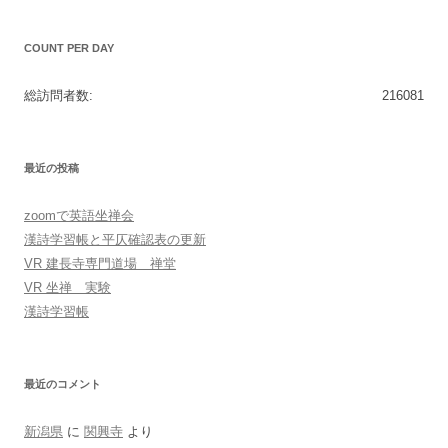
COUNT PER DAY
総訪問者数:
216081
最近の投稿
zoomで英語坐禅会
漢詩学習帳と平仄確認表の更新
VR 建長寺専門道場 禅堂
VR 坐禅 実験
漢詩学習帳
最近のコメント
新潟県
に
関興寺
より