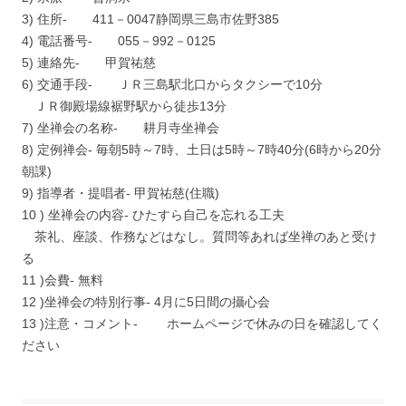
3) 住所- 411－0047静岡県三島市佐野385
4) 電話番号- 055－992－0125
5) 連絡先- 甲賀祐慈
6) 交通手段- ＪＲ三島駅北口からタクシーで10分
ＪＲ御殿場線裾野駅から徒歩13分
7) 坐禅会の名称- 耕月寺坐禅会
8) 定例禅会- 毎朝5時～7時、土日は5時～7時40分(6時から20分
朝課)
9) 指導者・提唱者- 甲賀祐慈(住職)
10 ) 坐禅会の内容- ひたすら自己を忘れる工夫
茶礼、座談、作務などはなし。質問等あれば坐禅のあと受け
る
11 )会費- 無料
12 )坐禅会の特別行事- 4月に5日間の攝心会
13 )注意・コメント- ホームページで休みの日を確認してく
ださい