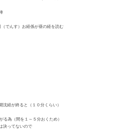
禅
司（でんす）お経係が昼の経を読む
開沈経が終ると（１０分くらい）
下がる為（間を１～５分おくため）
は決ってないので