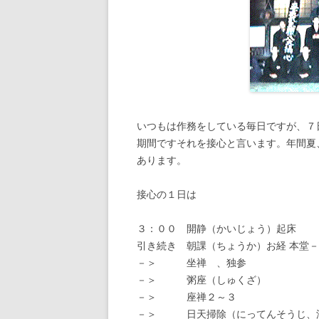
宮崎県
葬儀覚書
鹿児島県
本年度回忌表
沖縄県
領収書作成
所轄庁への届け出書類
いつもは作務をしている毎日ですが、７
付け書類全部（JIINAL
期間ですそれを接心と言います。年間夏
所轄庁届け出書類＆寺
あります。
書類、最低限提出用
（JIINALL.LZH）
接心の１日は
３：００ 開静（かいじょう）起床
引き続き 朝課（ちょうか）お経 本堂
－＞ 坐禅 、独参
－＞ 粥座（しゅくざ）
－＞ 座禅２～３
－＞ 日天掃除（にってんそうじ、漢