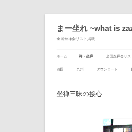
コ
ン
テ
まー坐れ ~what is za
ン
ツ
へ
全国坐禅会リスト掲載
ス
キ
ッ
プ
ホーム
禅・坐禅
全国座禅会リス
坐禅入門
座禅会情報募集
四国
九州
ダウンロード
自宅で坐る
坐禅会登録投稿
徳島県
福岡県
EXCEL 漢詩学習帳
坐禅三昧の接心
僧堂生活
他の座禅会リス
香川県
佐賀県
回忌表（KAIKI.XLT)
心得
愛媛県
長崎県
年回表
高知県
熊本県
観音経世尊偈 簡単経
大分県
イラストレーター 法輪