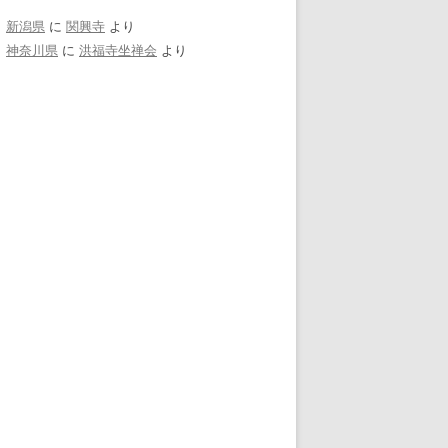
新潟県
に
関興寺
より
神奈川県
に
洪福寺坐禅会
より