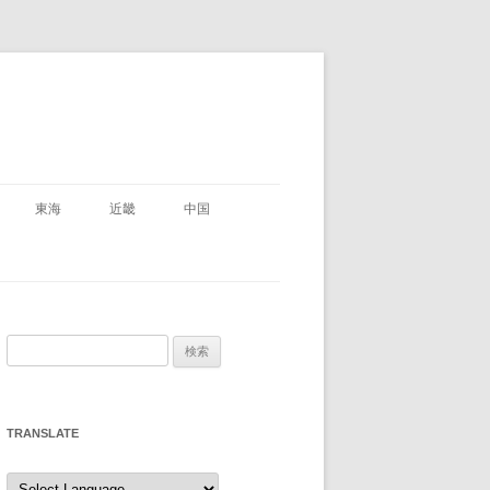
東海
近畿
中国
県
岐阜県
滋賀県
鳥取県 登録無
県 登録無
静岡県
京都府
島根県
県
検
三重県
大阪府
岡山県
索:
県
愛知県
兵庫県
広島県
TRANSLATE
奈良県
山口県
和歌山県