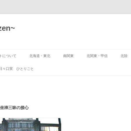
zen~
トについて
北海道・東北
南関東
北関東・甲信
北陸
要項
北海道
埼玉県
茨城県
新潟
日々口実 ひとりごと
方法
青森県 登録無
千葉県
栃木県
富山
トページ
入門物語
岩手県
東京都
群馬県
石川
持ち物
開山大覚禅師法語規則
宮城県
神奈川県
山梨県
福井
坐禅三昧の接心
坐禅三昧の接心
遺戒五条
秋田県
長野県
本
山形県
.PDF