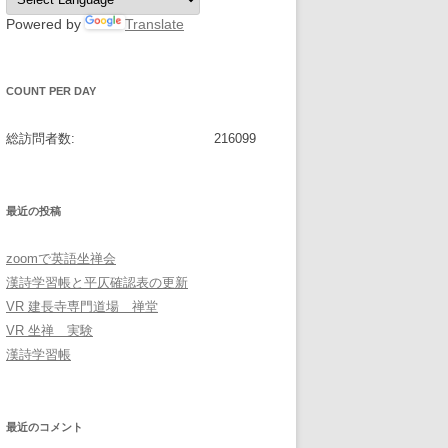
Powered by
Translate
COUNT PER DAY
総訪問者数:
216099
最近の投稿
zoomで英語坐禅会
漢詩学習帳と平仄確認表の更新
VR 建長寺専門道場 禅堂
VR 坐禅 実験
漢詩学習帳
最近のコメント