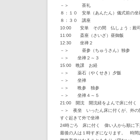
－＞ 茶礼
８：１０ 安単（あんたん）儀式前の坐
８：３０ 講座
10:00 安単 その間 仏しょう：殿
11:00 斎座（さいざ）昼御飯
12:30 坐禅２
－＞ 昼参（ちゅうさん）独参
－＞ 坐禅２～３
15:00 晩課 お経
－＞ 薬石（やくせき）夕飯
－＞ 坐禅
－＞ 晩参 独参
－＞ 坐禅４～５
21:00 開沈 開沈経をよんで床に付く
－＞ 夜坐 いったん床に付くが、外の
すぐ起きて外で坐禅
24時ごろ 床に付く 偉い人から順に
最後の人は１時すぎになります。 時間