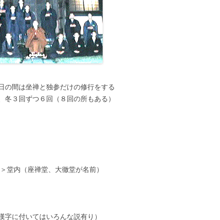
福島県 登録無
＆寺務所備え
日の間は坐禅と独参だけの修行をする
L.LZH）
、冬３回ずつ６回（８回の所もある）
務所備え付け
－＞堂内（座禅堂、大徹堂が名前）
字に付いてはいろんな説有り）