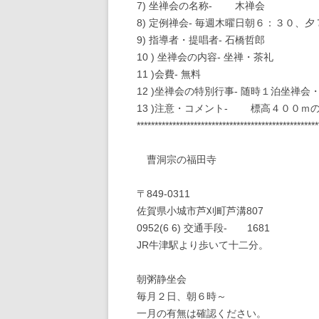
7) 坐禅会の名称- 木禅会
8) 定例禅会- 毎週木曜日朝６：３０、
9) 指導者・提唱者- 石橋哲郎
10 ) 坐禅会の内容- 坐禅・茶礼
11 )会費- 無料
12 )坐禅会の特別行事- 随時１泊坐禅会
13 )注意・コメント- 標高４００ｍ
***************************************************
曹洞宗の福田寺
〒849-0311
佐賀県小城市芦刈町芦溝807
0952(6 6) 交通手段- 1681
JR牛津駅より歩いて十二分。
朝粥静坐会
毎月２日、朝６時～
一月の有無は確認ください。