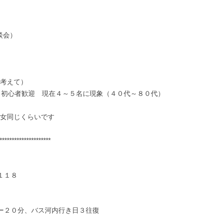
談会）
考えて）
付き初心者歓迎 現在４～５名に現象（４０代～８０代）
女同じくらいです
*********************
１１８
シー２０分、バス河内行き日３往復