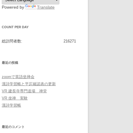
Powered by
Translate
COUNT PER DAY
総訪問者数:
216271
最近の投稿
zoomで英語坐禅会
漢詩学習帳と平仄確認表の更新
VR 建長寺専門道場 禅堂
VR 坐禅 実験
漢詩学習帳
最近のコメント