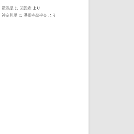
新潟県
に
関興寺
より
神奈川県
に
洪福寺坐禅会
より