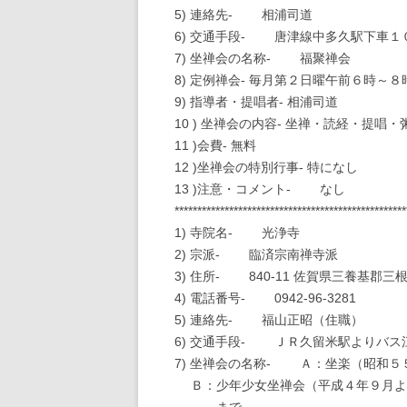
5) 連絡先- 相浦司道
宮崎県
葬儀覚書
6) 交通手段- 唐津線中多久駅下車１
7) 坐禅会の名称- 福聚禅会
鹿児島県
本年度回忌表
8) 定例禅会- 毎月第２日曜午前６時～８
9) 指導者・提唱者- 相浦司道
沖縄県
領収書作成
10 ) 坐禅会の内容- 坐禅・読経・提唱・
所轄庁への届け出書類
11 )会費- 無料
付け書類全部（JIINAL
12 )坐禅会の特別行事- 特になし
13 )注意・コメント- なし
所轄庁届け出書類＆寺
***************************************************
書類、最低限提出用
1) 寺院名- 光浄寺
（JIINALL.LZH）
2) 宗派- 臨済宗南禅寺派
3) 住所- 840-11 佐賀県三養基郡
4) 電話番号- 0942-96-3281
5) 連絡先- 福山正昭（住職）
6) 交通手段- ＪＲ久留米駅よりバ
7) 坐禅会の名称- Ａ：坐楽（昭和
Ｂ：少年少女坐禅会（平成４年９月よ