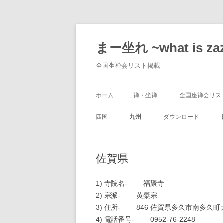
コ
ン
テ
まー坐れ ~what is za
ン
ツ
へ
全国坐禅会リスト掲載
ス
キ
ッ
プ
ホーム
禅・坐禅
全国座禅会リス
坐禅入門
座禅会情報募集
四国
九州
ダウンロード
自宅で坐る
坐禅会登録投稿
徳島県
福岡県
EXCEL 漢詩学習帳
佐賀県
僧堂生活
他の座禅会リス
香川県
佐賀県
回忌表（KAIKI.XLT)
心得
愛媛県
長崎県
年回表
1) 寺院名- 福聚寺
2) 宗派- 黄檗宗
高知県
熊本県
観音経世尊偈 簡単経
3) 住所- 846 佐賀県多久市南多久
4) 電話番号- 0952-76-2248
大分県
イラストレーター 法輪