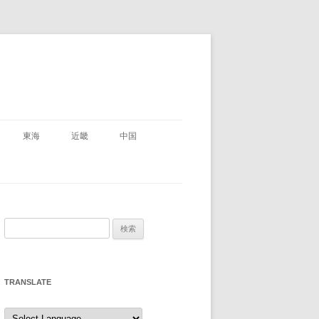
東海
近畿
中国
県
岐阜県
滋賀県
鳥取県 登録無
県 登録無
静岡県
京都府
島根県
県
検
三重県
大阪府
岡山県
索:
県
愛知県
兵庫県
広島県
TRANSLATE
奈良県
山口県
和歌山県