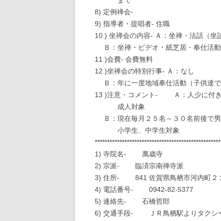
まで
8) 定例禅会-
9) 指導者・提唱者- 住職
10 ) 坐禅会の内容- Ａ：坐禅・法話（坐
Ｂ：坐禅・ビデオ・紙芝居・奉仕活動
11 )会費- 会費無料
12 )坐禅会の特別行事- Ａ：なし
Ｂ：年に一度地域奉仕活動（子供達で
13 )注意・コメント- Ａ：人少に
成人対象
Ｂ：現在毎月２５名～３０名前後で男
小学生、中学生対象
***************************************************
1) 寺院名- 萬歳寺
2) 宗派- 臨済宗南禅寺派
3) 住所- 841 佐賀県鳥栖市河内町２
4) 電話番号- 0942-82-5377
5) 連絡先- 石橋哲郎
6) 交通手段- ＪＲ鳥栖駅よりタク