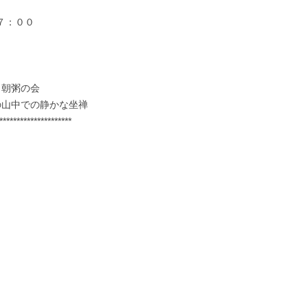
夕７：００
・朝粥の会
の山中での静かな坐禅
*********************